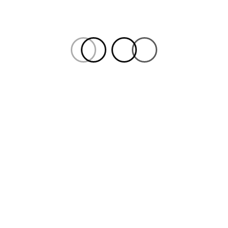
28 JULIO, 2020
Un año de la hazaña en el Tour de Francia
31 MAYO, 2021
Egan vuelve al camino de la leyenda