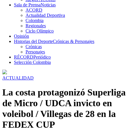
Sala de Prensa
Noticias
ACORD
Actualidad Deportiva
Colombia
Regionales
Ciclo Olímpico
Opinión
Historias del Deporte
Crónicas & Personajes
Crónicas
Personajes
RÉCORD
Periódico
Selección Colombia
ACTUALIDAD
La costa protagonizó Superliga
de Micro / UDCA invicto en
voleibol / Villegas de 28 en la
FEDEX CUP