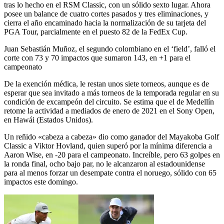
tras lo hecho en el RSM Classic, con un sólido sexto lugar. Ahora
posee un balance de cuatro cortes pasados y tres eliminaciones, y
cierra el año encaminado hacia la normalización de su tarjeta del
PGA Tour, parcialmente en el puesto 82 de la FedEx Cup.
Juan Sebastián Muñoz, el segundo colombiano en el ‘field’, falló el
corte con 73 y 70 impactos que sumaron 143, en +1 para el
campeonato
De la exención médica, le restan unos siete torneos, aunque es de
esperar que sea invitado a más torneos de la temporada regular en su
condición de excampeón del circuito. Se estima que el de Medellín
retome la actividad a mediados de enero de 2021 en el Sony Open,
en Hawái (Estados Unidos).
Un reñido «cabeza a cabeza» dio como ganador del Mayakoba Golf
Classic a Viktor Hovland, quien superó por la mínima diferencia a
Aaron Wise, en -20 para el campeonato. Increíble, pero 63 golpes en
la ronda final, ocho bajo par, no le alcanzaron al estadounidense
para al menos forzar un desempate contra el noruego, sólido con 65
impactos este domingo.