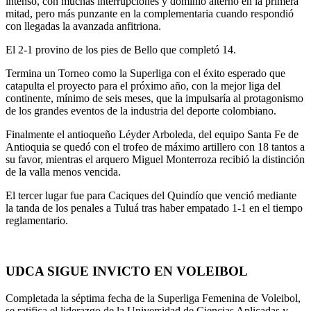
intenso, con muchas interrupciones y dominio alterno en la primera
mitad, pero más punzante en la complementaria cuando respondió
con llegadas la avanzada anfitriona.
El 2-1 provino de los pies de Bello que completó 14.
Termina un Torneo como la Superliga con el éxito esperado que
catapulta el proyecto para el próximo año, con la mejor liga del
continente, mínimo de seis meses, que la impulsaría al protagonismo
de los grandes eventos de la industria del deporte colombiano.
Finalmente el antioqueño Léyder Arboleda, del equipo Santa Fe de
Antioquia se quedó con el trofeo de máximo artillero con 18 tantos a
su favor, mientras el arquero Miguel Monterroza recibió la distinción
de la valla menos vencida.
El tercer lugar fue para Caciques del Quindío que venció mediante
la tanda de los penales a Tuluá tras haber empatado 1-1 en el tiempo
reglamentario.
UDCA SIGUE INVICTO EN VOLEIBOL
Completada la séptima fecha de la Superliga Femenina de Voleibol,
se ratifica el liderazgo de la Universidad de Ciencias Aplicadas y