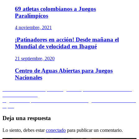
69 atletas colombianos a Juegos
Paralímpicos
4 noviembre, 2021
¡Patinadores en acción! Desde mañana el
Mundial de velocidad en Ibagué
21 septiembre, 2020
Centro de Aguas Abiertas para Juegos
Nacionales
Navegación
Entrada
Anterior
Ya son 31 cupos a Juegos Olímpicos / Récord del mundo
anterior:
en medio maratón
de
Entrada
Siguiente
Después de 50 años un mexicano gana en F-1 / Tatiana en
entradas
siguiente:
Japón
Deja una respuesta
Lo siento, debes estar
conectado
para publicar un comentario.