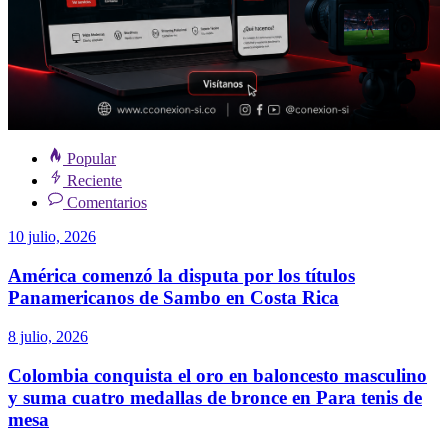
Popular
Reciente
Comentarios
10 julio, 2026
América comenzó la disputa por los títulos
Panamericanos de Sambo en Costa Rica
8 julio, 2026
Colombia conquista el oro en baloncesto masculino
y suma cuatro medallas de bronce en Para tenis de
mesa