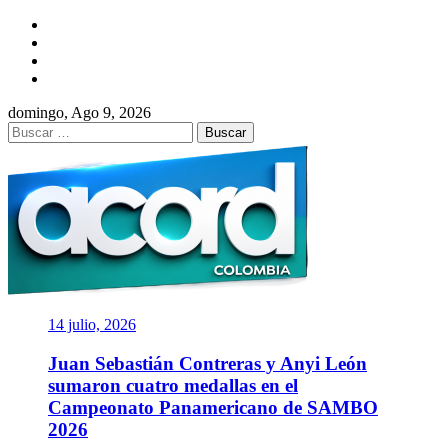
Saltar
Facebook
al
Twitter
contenido
Instagram
YouTube
domingo, Ago 9, 2026
Buscar:
ACORD
COLOMBIA
Asociación de Periodistas Deportivos
14 julio, 2026
Juan Sebastián Contreras y Anyi León
sumaron cuatro medallas en el
Campeonato Panamericano de SAMBO
2026