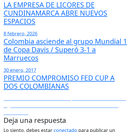
LA EMPRESA DE LICORES DE
CUNDINAMARCA ABRE NUEVOS
ESPACIOS
8 febrero, 2026
Colombia asciende al grupo Mundial 1
de Copa Davis / Superó 3-1 a
Marruecos
30 enero, 2017
PREMIO COMPROMISO FED CUP A
DOS COLOMBIANAS
Navegación
Entrada
Anterior
Por fin EE.UU. es campeón mundial de béisbol
anterior:
Entrada
Siguiente
AUMENTA LA PLURALIDAD DEPORTIVA EN
de
siguiente:
COLOMBIA
entradas
Deja una respuesta
Lo siento, debes estar
conectado
para publicar un