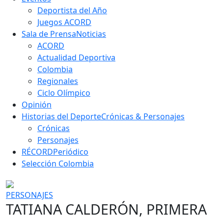
Deportista del Año
Juegos ACORD
Sala de Prensa
Noticias
ACORD
Actualidad Deportiva
Colombia
Regionales
Ciclo Olímpico
Opinión
Historias del Deporte
Crónicas & Personajes
Crónicas
Personajes
RÉCORD
Periódico
Selección Colombia
PERSONAJES
TATIANA CALDERÓN, PRIMERA